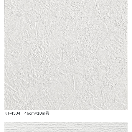
KT-4304 46cm×10m巻